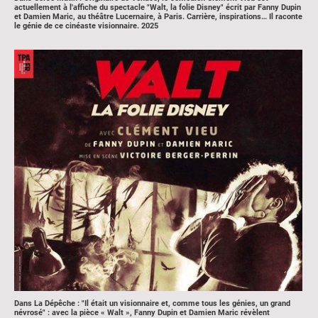
actuellement à l'affiche du spectacle "Walt, la folie Disney" écrit par Fanny Dupin
et Damien Maric, au théâtre Lucernaire, à Paris. Carrière, inspirations… Il raconte
le génie de ce cinéaste visionnaire.
2025
Dans La Dépêche : "Il était un visionnaire et, comme tous les génies, un grand
névrosé" : avec la pièce « Walt », Fanny Dupin et Damien Maric révèlent