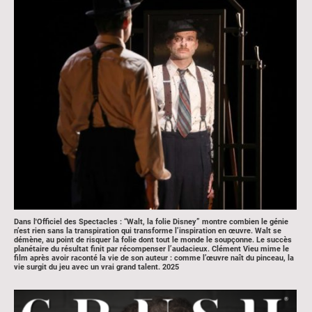
Dans l'Officiel des Spectacles : “Walt, la folie Disney”
montre combien le génie
n’est rien sans la transpiration qui transforme l’inspiration en œuvre. Walt se
démène, au point de risquer la folie dont tout le monde le soupçonne. Le succès
planétaire du résultat finit par récompenser l’audacieux. Clément Vieu mime le
film après avoir raconté la vie de son auteur : comme l’œuvre naît du pinceau, la
vie surgit du jeu avec un vrai grand talent
. 2025