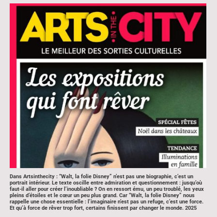
Dans Artsinthecity : “Walt, la folie Disney” n’est pas une biographie, c’est un
portrait intérieur. Le texte oscille entre admiration et questionnement : jusqu’où
faut-il aller pour créer l’inoubliable ? On en ressort ému, un peu troublé, les yeux
pleins d’étoiles et le cœur un peu plus grand. Car “Walt, la folie Disney” nous
rappelle une chose essentielle : l’imaginaire n’est pas un refuge, c’est une force.
Et qu’à force de rêver trop fort, certains finissent par changer le monde. 2025