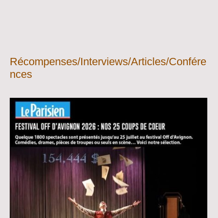
Récompenses/Interviews/Articles/Confére
nces